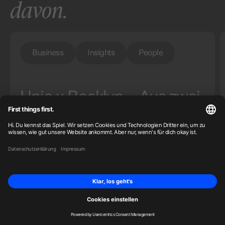
davon.
Business
Insights
People
Unic x Becklyn – Aus zwei
Wegen wird einer
20
Intro
About
Solutions
Cases
Blog
17.09.2025