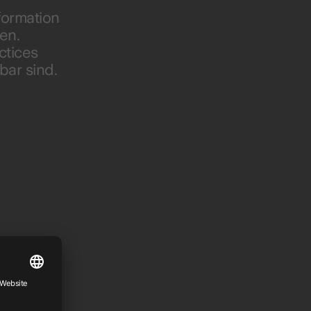
sformation
en.
ctices
bar sind.