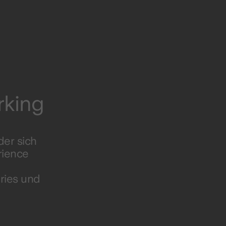
rking
der sich
rience
ries und