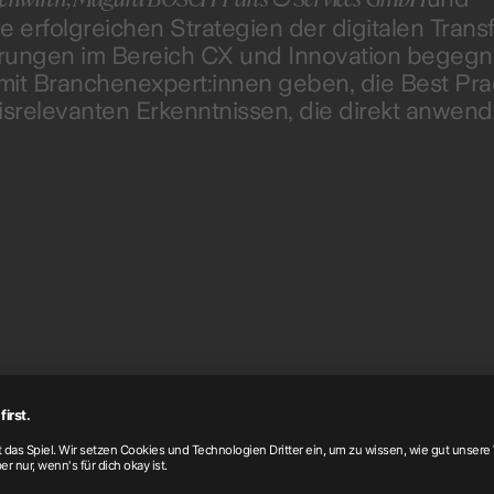
ihre erfolgreichen Strategien der digitalen Tran
erungen im Bereich CX und Innovation begegn
mit Branchenexpert:innen geben, die Best Pra
xisrelevanten Erkenntnissen, die direkt anwend