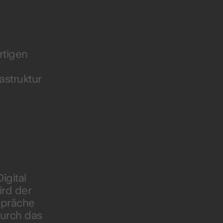
rtigen
astruktur
igital
ird der
spräche
durch das