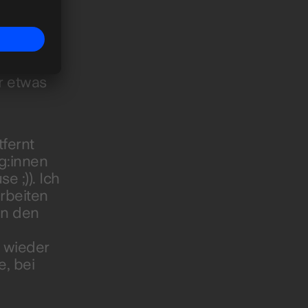
rekt bis
r etwas
tfernt
g:innen
 ;)). Ich
rbeiten
in den
r wieder
, bei