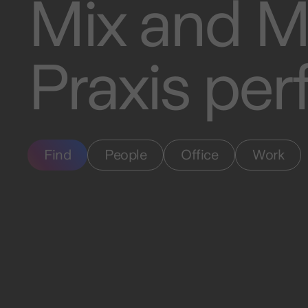
Mix and M
Praxis per
Find
People
Office
Work