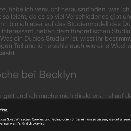
tte, habe ich versucht herauszufinden, was ic
t so leicht, da es so viel Verschiedenes gibt u
ann bin ich aber auf das Studienmodell des Du
t interessant, neben dem theoretischen Studiu
as ein Duales Studium ist, wisst ihr bestimmt 
en Teil und ich erzähle euch wie eine Woche
sieht.
che bei Becklyn
ngelt und ich mache mich direkt erstmal auf 
ich noch im Schlafanzug an meinen Schreibtis
h nämlich immer Homeoffice, so kann ich gan
ne damit, mir einen Überblick zu verschaffen,
 ich diese Woche alles für To-Dos habe. Durch