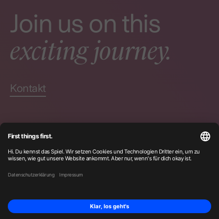
Join us on this
exciting journey.
Kontakt
Zertifizierungen
Datenschutz
Impressum
Instagram
LinkedIn
© Becklyn
2026
Seek + Find